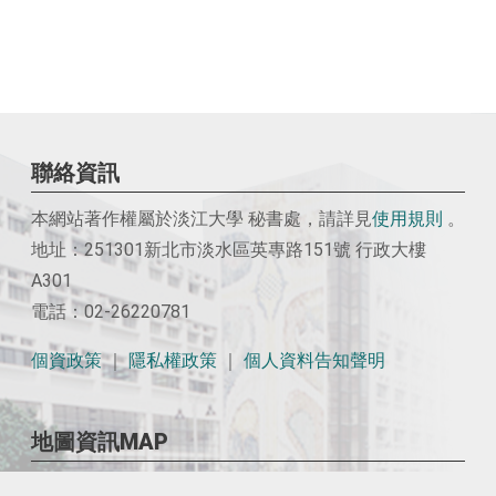
聯絡資訊
本網站著作權屬於淡江大學 秘書處，請詳見
使用
規則
。
地址：251301新北市淡水區英專路151號 行政大樓
A301
電話：02-26220781
個資政策
｜
隱私權政策
｜
個人資料告知聲明
地圖資訊MAP