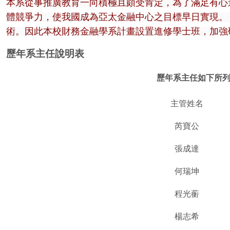
本系從事推廣教育一向積極且頗受肯定，為了滿足有心
體競爭力，使我國成為亞太金融中心之目標早日實現。
術。因此本校財務金融學系計畫設置進修學士班，加強
歷年系主任說明表
歷年系主任如下所
主管姓名
芮寶公
張成達
何瑞坤
程光蘅
楊志希