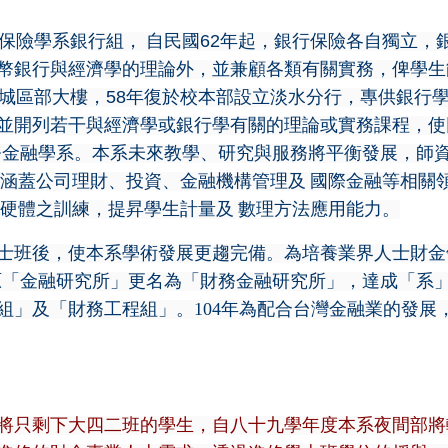
保險學系銀行組，
自民國
62
年起，銀行保險各自獨立，
幣銀行與經濟學的理論外，並兼顧各類有關實務，俾學生
城區部大樓，
58
年復於校本部設立淡水分行，專供銀行
並開列若干與經濟學或銀行學有關的理論或實務課程，使
務金融學系。本系未來教學、研究與服務將平衡發展，師
涵蓋公司理財、投資、金融機構管理及
國際金融等相關
硬體之訓練，提昇學生計量及
數理方法應用能力。
博士班後，使本系學術發展更趨完備。為培養業界人士財金領
，原「金融研究所」更名為「財務金融研究所」，達成「系
組」及「財務工程組」。104年為配合台灣金融業的發展
將只剩下大四二班的學生，自八十九學年度本系夜間部將