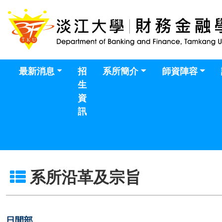
最新消息
招
系所簡介
師資陣容
生
資
訊
系所沿革及宗旨
日間部