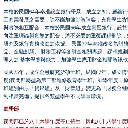
本校於民國
54
年奉准設立銀行學系，成立之初，屬銀行
工商業發展之需要，除不斷加強師資陣容，充實學生貨
與實際相互配合，本校於民國
56
年成立實習銀行，設於
向注重理論與實際的配合，將不必要的重覆課程刪除，
研究及銀行實務改進之依據。
民國
77
年奉准改名為財
品、金融創新、
財務工程等各財金相關專題；課程規劃
理人之
基本學養與能力，加強學生應用財金相關資訊軟
民國75年，成立金融研究所碩士班。民國87年，成立
度)夜間部轉型為第二部進修教育學士班。92學年度
班組別由原「貨銀組」及「財管組」變更為「財務金融
制相當完備，提供各類型學生不同學習環境。
進學部
夜間部已於八十六學年度停止招生，因此八十八學年度