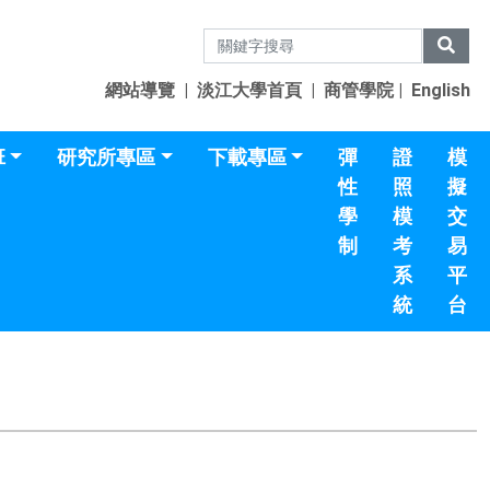
網站導覽
|
淡江大學首頁
|
商管學院
|
English
班
研究所專區
下載專區
彈
證
模
性
照
擬
學
模
交
制
考
易
系
平
統
台