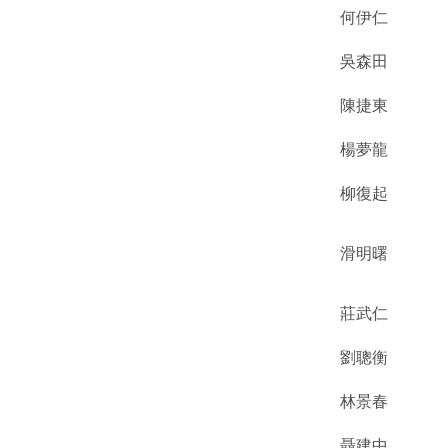
何伊仁
吳森田
陳捷東
楊夢龍
柳復起
滑明曙
莊武仁
劉聰衡
林景春
聶建中