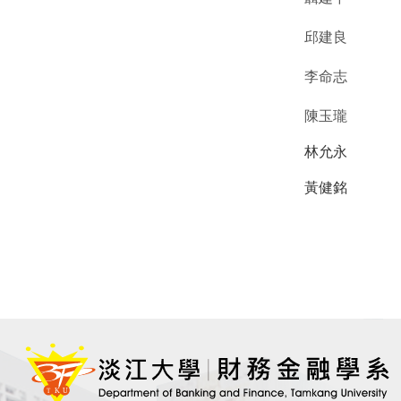
邱建良
李命志
陳玉瓏
林允永
黃健銘