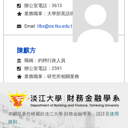
辦公室電話：3613
業務職掌：大學部英語班相關業務
Email:
tlbx@oa.tku.edu.tw
陳麒方
職稱：約聘行政人員
辦公室電話：2591
業務職掌：研究所相關業務
Email:
tlbx@oa.tku.edu.tw
本網站著作權屬於淡江大學 財務金融學系，請詳見
使用
規則
。