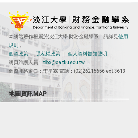
本網站著作權屬於淡江大學 財務金融學系，請詳見
使用
規則
。
個資政策
｜
隱私權政策
｜
個人資料告知聲明
網頁維護人員 :
tlbx@oa.tku.edu.tw
個資聯絡窗口：李星霖 電話：(02)26215656 ext.3613
地圖資訊MAP