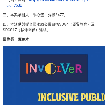
cid=75JU
三、本案承辦人：朱心瑩，分機2477。
四、本活動與聯合國永續發展目標SDG4（優質教育）及
SDGS17（夥伴關係）連結。
國際長 葉劍木