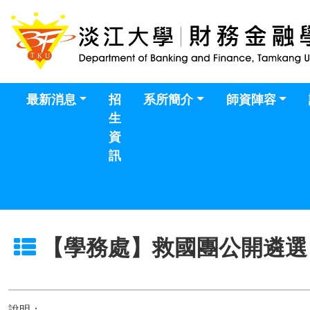
最新消息
招
系所簡介
師資陣容
生
資
訊
【學務處】救國團公開遴選「1
說明：