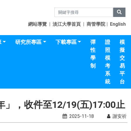
網站導覽
|
淡江大學首頁
|
商管學院
|
English
班
研究所專區
下載專區
彈
證
模
性
照
擬
學
模
交
制
考
易
系
平
統
台
件至12/19(五)17:00止
2025-11-18
謝安祈