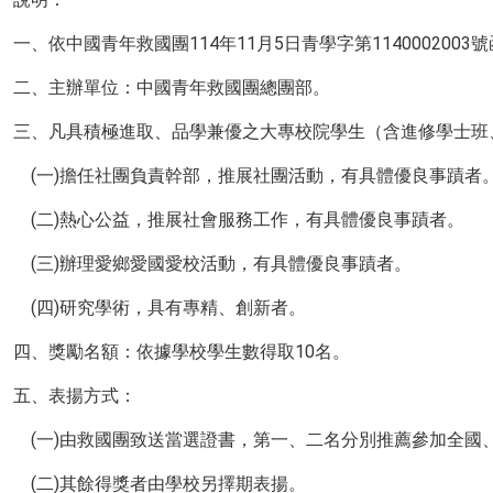
一、依中國青年救國團114年11月5日青學字第1140002003
二、主辦單位：中國青年救國團總團部。
三、凡具積極進取、品學兼優之大專校院學生（含進修學士班
(一)擔任社團負責幹部，推展社團活動，有具體優良事蹟者
(二)熱心公益，推展社會服務工作，有具體優良事蹟者。
(三)辦理愛鄉愛國愛校活動，有具體優良事蹟者。
(四)研究學術，具有專精、創新者。
四、獎勵名額：依據學校學生數得取10名。
五、表揚方式：
(一)由救國團致送當選證書，第一、二名分別推薦參加全國
(二)其餘得獎者由學校另擇期表揚。