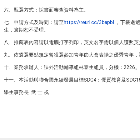
六、甄選方式：採書面審查資料為主。
七、申請方式及時間：請至
https://reurl.cc/3bapbl
，下載遴選
生，逾期恕不受理。
八、推薦表內容請以電腦打字列印，英文名字需以個人護照英
九、依遴選要點規定曾獲選參加青年節大會表揚之優秀青年，
十、業務承辦人：課外活動輔導組林泰生組員，分機：2226。
十一、本活動與聯合國永續發展目標SDG4：優質教育及SDG
學生事務長 武 士 戎