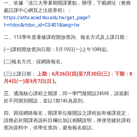
一、依據「淡江大學暑期開課要點」辦理，下載網址（教務
處註課中心網頁之法規章程）：
https://athx.acad.tku.edu.tw/get_page?
t=rtdoc&rtdoc_id=CS401&lang=tw
二、113學年度暑修課程開放查詢、報名方式及上課日期：
(一)課程開放查詢日期：5月19日(一)上午10時起。
(二)報名方式：採網路報名。
(三)上課日期：
上期：6月26日(四)至7月30日(三)
；
下期：8
月4日(一)至9月7日(日
)。
三
、通識核心課程之開課，同一學門擬開設2科時，請規劃
於不同期別開設，並以1期1科為原則。
四、因採網路報名，開課單位擬開設之課程如有修課規定，
請務必於開課表該科目欄位加註相關說明，俾便登鍵於課程
查詢資料中，供學生查詢，避免報名錯誤。