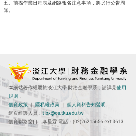
五、前揭作業日程表及網路報名注意事項，將另行公告周
知。
本網站著作權屬於淡江大學 財務金融學系，請詳見
使用
規則
。
個資政策
｜
隱私權政策
｜
個人資料告知聲明
網頁維護人員 :
tlbx@oa.tku.edu.tw
個資聯絡窗口：李星霖 電話：(02)26215656 ext.3613