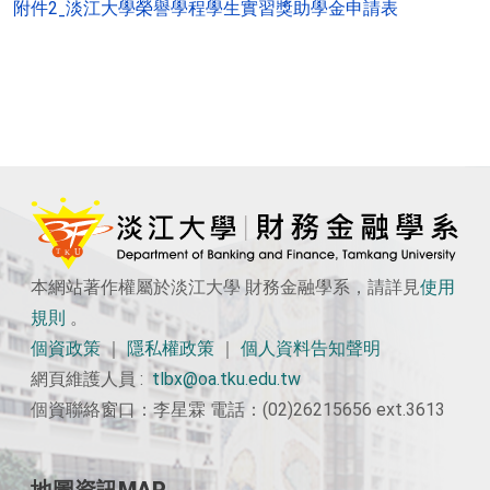
附件2ˍ淡江大學榮譽學程學生實習獎助學金申請表
本網站著作權屬於淡江大學 財務金融學系，請詳見
使用
規則
。
個資政策
｜
隱私權政策
｜
個人資料告知聲明
網頁維護人員 :
tlbx@oa.tku.edu.tw
個資聯絡窗口：李星霖 電話：(02)26215656 ext.3613