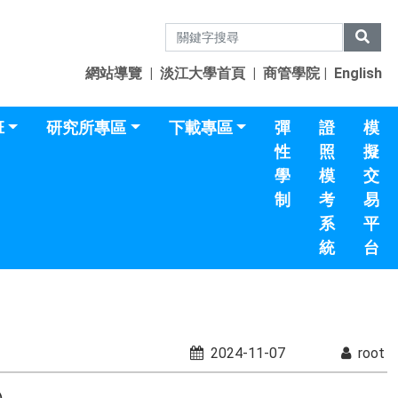
網站導覽
|
淡江大學首頁
|
商管學院
|
English
班
研究所專區
下載專區
彈
證
模
性
照
擬
學
模
交
制
考
易
系
平
統
台
2024-11-07
root
）