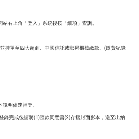
網站右上角「登入」系統後按「細項」查詢。
單並持單至四大超商、中國信託或郵局櫃檯繳款。(繳費紀錄
以下說明儘速補登。
，登錄完成後請將(1)匯款同意書(2)存摺封面影本，送至出納