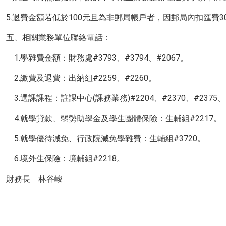
5.退費金額若低於100元且為非郵局帳戶者，因郵局內扣匯費
五、相關業務單位聯絡電話：
1.學雜費金額：財務處#3793、#3794、#2067。
2.繳費及退費：出納組#2259、#2260。
3.選課課程：註課中心(課務業務)#2204、#2370、#2375、#
4.就學貸款、弱勢助學金及學生團體保險：生輔組#2217。
5.就學優待減免、行政院減免學雜費：生輔組#3720。
6.境外生保險：境輔組#2218。
財務長 林谷峻