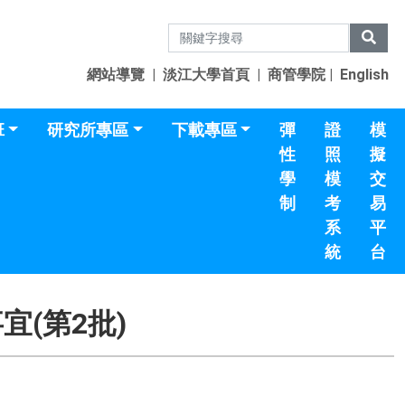
網站導覽
|
淡江大學首頁
|
商管學院
|
English
班
研究所專區
下載專區
彈
證
模
性
照
擬
學
模
交
制
考
易
系
平
統
台
(第2批)