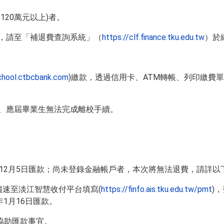
20萬元以上)者。
，請至「補退費查詢系統」（
https://clf.finance.tku.edu.tw
）於
school.ctbcbank.com
)繳款，透過信用卡、ATM轉帳、列印繳費
程、應屆畢業生無法完成離校手續。
者於12月5日匯款；尚未登錄金融帳戶者，本次將無法退費，請詳
儘速至淡江智慧收付平台填寫(
https://finfo.ais.tku.edu.tw/pmt
)
1月16日匯款。
協助匯款事宜。