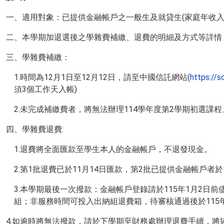
一、適用對象：已提供金融帳戶之一般生及就貸生(家庭年收入1
二、本學期加退選後之學雜費補繳、退費的明細及方式等詳情
三、學雜費補繳：
1.時間為12月1日至12月12日，請至中國信託網站(
https://
須3個工作天入帳)
2.未完成補繳費者，將無法辦理114學年度第2學期初選課
四、學雜費退費:
1.退費將全面匯款至學生本人的金融帳戶，不退發現金。
2.第1批退費已於11月14日匯款，第2批已提供金融帳戶
3.本學期最後一次撥款：金融帳戶登錄請於115年1月2日前
組；非服務時間可投入出納組退費箱，待審核通過後於115年
4.如逾時將無法撥款，請於下學期至財務處辦理退費手續，將