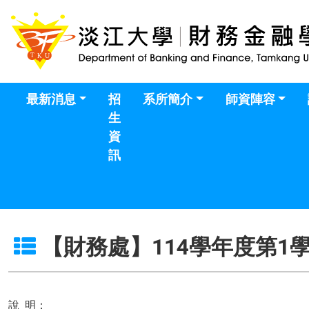
最新消息
招
系所簡介
師資陣容
生
資
訊
【財務處】114學年度第1
說 明：