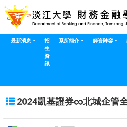
最新消息
招
系所簡介
師資陣容
生
資
訊
2024凱基證券∞北城企管