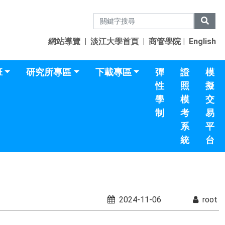
網站導覽
|
淡江大學首頁
|
商管學院
|
English
班
研究所專區
下載專區
彈
證
模
性
照
擬
學
模
交
制
考
易
系
平
統
台
2024-11-06
root