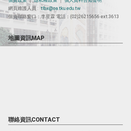
個資政策
｜
隱私權政策
｜
個人資料告知聲明
網頁維護人員 :
tlbx@oa.tku.edu.tw
個資聯絡窗口：李星霖 電話：(02)26215656 ext.3613
地圖資訊MAP
聯絡資訊CONTACT